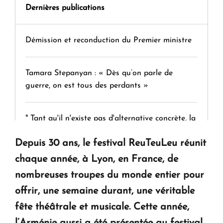
Dernières publications
Démission et reconduction du Premier ministre
Tamara Stepanyan : « Dès qu’on parle de
guerre, on est tous des perdants »
" Tant qu'il n'existe pas d'alternative concrète, la
question d'un référendum ne se pose pas. "
Depuis 30 ans, le festival ReuTeuLeu réunit
chaque année, à Lyon, en France, de
KASA : 30 ans d'audace, de résilience et d'avenir
nombreuses troupes du monde entier pour
en Arménie
offrir, une semaine durant, une véritable
fête théâtrale et musicale. Cette année,
Le premier hôtel Hyatt Regency d'Arménie
ouvrira ses portes à Dilijan
l’Arménie aussi a été présentée au festival