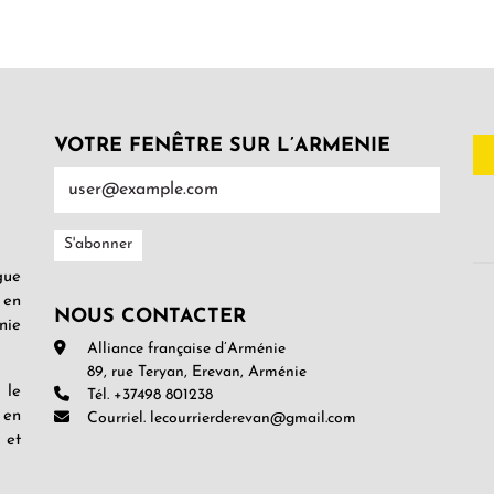
VOTRE FENÊTRE SUR L’ARMENIE
gue
 en
NOUS CONTACTER
nie
Alliance française d’Arménie
89, rue Teryan, Erevan, Arménie
 le
Tél. +37498 801238
 en
Courriel. lecourrierderevan@gmail.com
 et