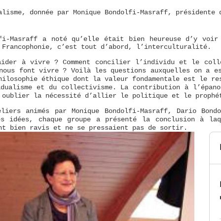
alisme, donnée par Monique Bondolfi-Masraff, présidente
a noté qu’elle était bien heureuse d’y voir
lfi-Masraff
 Francophonie, c’est tout d’abord, l’interculturalité.
aider à vivre ? Comment concilier l’individu et le coll
nous font vivre ? Voilà les questions auxquelles on a e
ilosophie éthique dont la valeur fondamentale est le re
idualisme et du collectivisme. La contribution à l’épano
s oublier la nécessité d’allier le politique et le prop
liers animés par Monique Bondolfi-Masraff, Dario Bond
es idées, chaque groupe a présenté la conclusion à la
nt bien ravis et ne se pressaient pas de sortir.