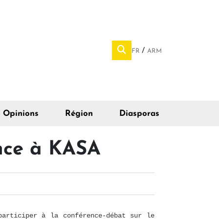
FR
ARM
Opinions
Région
Diasporas
ence à KASA
participer à la conférence-débat sur le