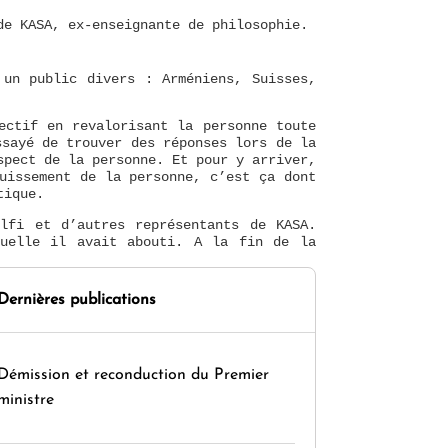
 de KASA, ex-enseignante de philosophie.
 un public divers : Arméniens, Suisses,
ectif en revalorisant la personne toute
ssayé de trouver des réponses lors de la
spect de la personne. Et pour y arriver,
uissement de la personne, c’est ça dont
hétique.
olfi et d’autres représentants de KASA.
quelle il avait abouti. A la fin de la
Dernières publications
Démission et reconduction du Premier
ministre