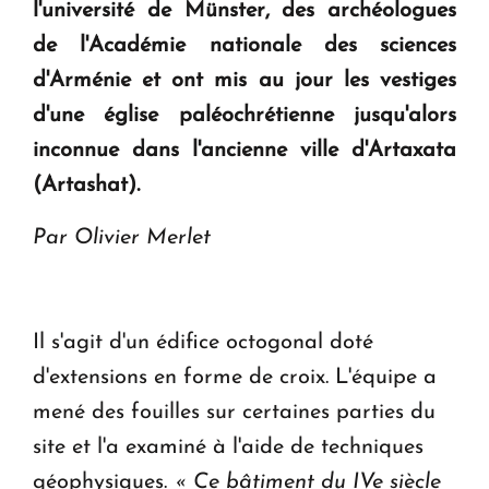
l'université de Münster, des archéologues
en Arménie
de l'Académie nationale des sciences
d'Arménie et ont mis au jour les vestiges
Le premier hôtel Hyatt Regency d'Arménie
d'une église paléochrétienne jusqu'alors
ouvrira ses portes à Dilijan
inconnue dans l'ancienne ville d'Artaxata
(Artashat).
Par Olivier Merlet
Il s'agit d'un édifice octogonal doté
d'extensions en forme de croix. L'équipe a
mené des fouilles sur certaines parties du
site et l'a examiné à l'aide de techniques
géophysiques.
« Ce bâtiment du IVe siècle