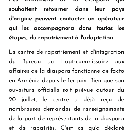
Les Arméniens de la diaspora qui
souhaitent retourner dans leur pays
KASA : 30 ans d'audace, de résilience et d'avenir
d'origine peuvent contacter un opérateur
en Arménie
qui les accompagnera dans toutes les
étapes, du rapatriement à l'adaptation.
Le premier hôtel Hyatt Regency d'Arménie
ouvrira ses portes à Dilijan
Le centre de rapatriement et d'intégration
du Bureau du Haut-commissaire aux
affaires de la diaspora fonctionne de facto
en Arménie depuis le 1er juin. Bien que son
ouverture officielle soit prévue autour du
20 juillet, le centre a déjà reçu de
nombreuses demandes de renseignements
de la part de représentants de la diaspora
et de rapatriés. C'est ce qu'a déclaré