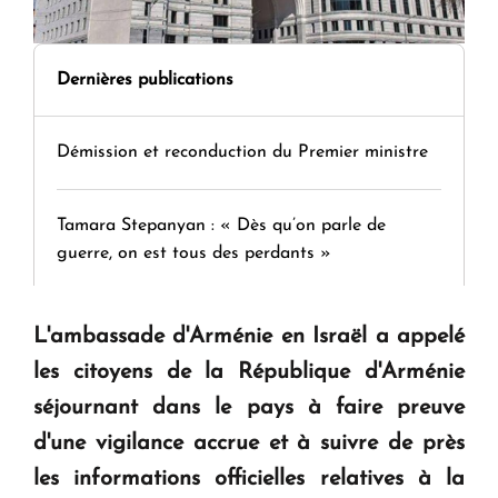
Dernières publications
Démission et reconduction du Premier ministre
Tamara Stepanyan : « Dès qu’on parle de
guerre, on est tous des perdants »
" Tant qu'il n'existe pas d'alternative concrète, la
L'ambassade d'Arménie en Israël a appelé
question d'un référendum ne se pose pas. "
les citoyens de la République d'Arménie
séjournant dans le pays à faire preuve
KASA : 30 ans d'audace, de résilience et d'avenir
d'une vigilance accrue et à suivre de près
en Arménie
les informations officielles relatives à la