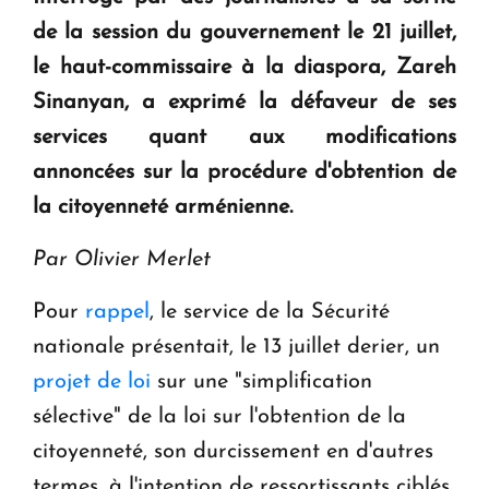
question d'un référendum ne se pose pas. "
de la session du gouvernement le 21 juillet,
le haut-commissaire à la diaspora, Zareh
KASA : 30 ans d'audace, de résilience et d'avenir
Sinanyan, a exprimé la défaveur de ses
en Arménie
services quant aux modifications
annoncées sur la procédure
d'obtention de
Le premier hôtel Hyatt Regency d'Arménie
la citoyenneté arménienne.
ouvrira ses portes à Dilijan
Par Olivier Merlet
Pour
rappel
, le service de la Sécurité
nationale présentait, le 13 juillet derier, un
projet de loi
sur une "simplification
sélective" de la loi sur l'obtention de la
citoyenneté, son durcissement en d'autres
termes, à l'intention de ressortissants ciblés