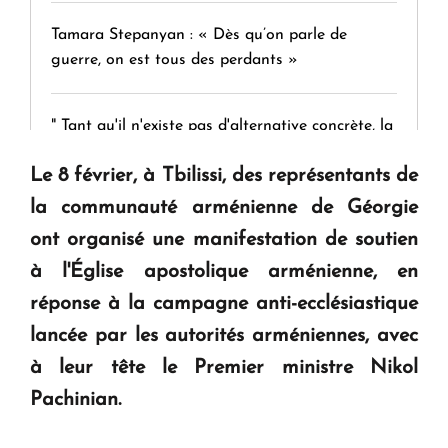
Tamara Stepanyan : « Dès qu’on parle de
guerre, on est tous des perdants »
" Tant qu'il n'existe pas d'alternative concrète, la
question d'un référendum ne se pose pas. "
Le 8 février, à Tbilissi, des représentants de
la communauté arménienne de Géorgie
KASA : 30 ans d'audace, de résilience et d'avenir
ont organisé une manifestation de soutien
en Arménie
à l'Église apostolique arménienne, en
réponse à la campagne anti-ecclésiastique
Le premier hôtel Hyatt Regency d'Arménie
ouvrira ses portes à Dilijan
lancée par les autorités arméniennes, avec
à leur tête le Premier ministre Nikol
Pachinian.