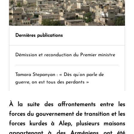
Dernières publications
Démission et reconduction du Premier ministre
Tamara Stepanyan : « Dès qu’on parle de
guerre, on est tous des perdants »
" Tant qu'il n'existe pas d'alternative concrète, la
À la suite des affrontements entre les
question d'un référendum ne se pose pas. "
forces du gouvernement de transition et les
forces kurdes à Alep, plusieurs maisons
KASA : 30 ans d'audace, de résilience et d'avenir
appartenant à des Arméniens ont été