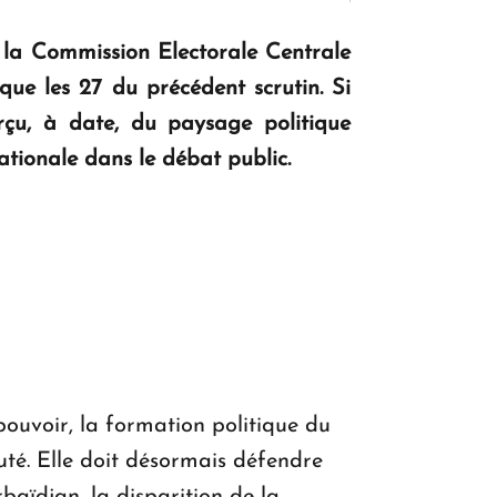
KASA : 30 ans d'audace, de résilience et
 à la Commission Electorale Centrale
d'avenir en Arménie
que les 27 du précédent scrutin. Si
erçu, à date, du paysage politique
Le premier hôtel Hyatt Regency
ationale dans le débat public.
d'Arménie ouvrira ses portes à Dilijan
ouvoir, la formation politique du
uté. Elle doit désormais défendre