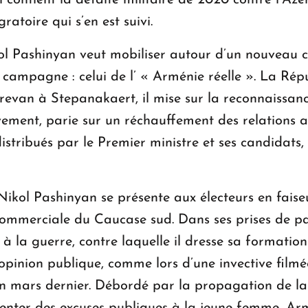
l contient la défaite militaire de 2020 contre l’Aze
atoire qui s’en est suivi.
ol Pashinyan veut mobiliser autour d’un nouveau c
ampagne : celui de l’ « Arménie réelle ». La Répu
Erevan à Stepanakaert, il mise sur la reconnaissanc
avement, parie sur un réchauffement des relations 
distribués par le Premier ministre et ses candidats,
 Nikol Pashinyan se présente aux électeurs en faise
 commerciale du Caucase sud. Dans ses prises de par
 à la guerre, contre laquelle il dresse sa formatio
opinion publique, comme lors d’une invective filmée
n mars dernier. Débordé par la propagation de la v