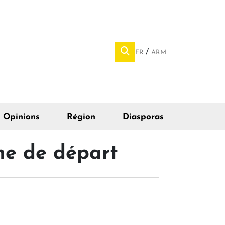
FR
ARM
Opinions
Région
Diasporas
igne de départ