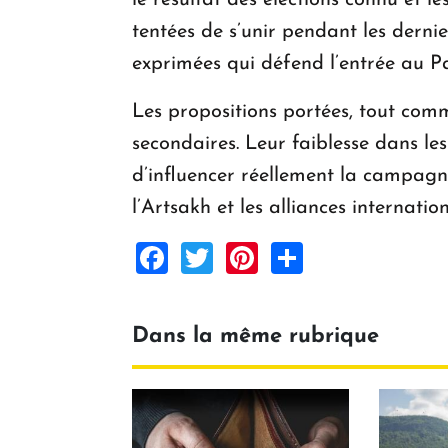
le résultat des élections connu et 
tentées de s’unir pendant les der
exprimées qui défend l’entrée au P
Les propositions portées, tout com
secondaires. Leur faiblesse dans le
d’influencer réellement la campagn
l’Artsakh et les alliances internation
Facebook
Twitter
Pinterest
Share
Dans la même rubrique