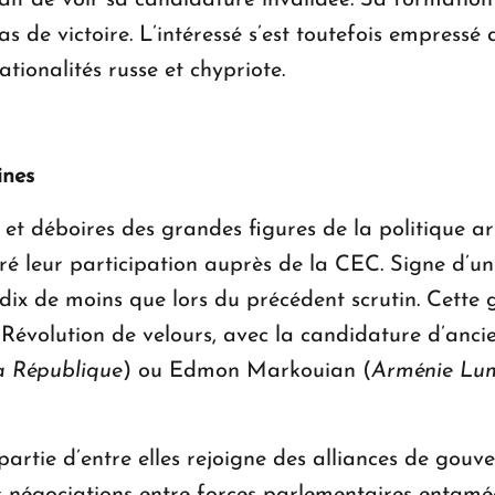
ait de voir sa candidature invalidée. Sa formation 
cas de victoire. L’intéressé s’est toutefois empress
 nationalités russe et chypriote.
aines
 et déboires des grandes figures de la politique 
tré leur participation auprès de la CEC. Signe d’une
dix de moins que lors du précédent scrutin. Cette g
la Révolution de velours, avec la candidature d’an
a République
) ou Edmon Markouian (
Arménie Lu
 partie d’entre elles rejoigne des alliances de gou