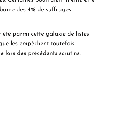
ées. Certaines pourraient même être
 barre des 4% de suffrages
été parmi cette galaxie de listes
ique les empêchent toutefois
lors des précédents scrutins,