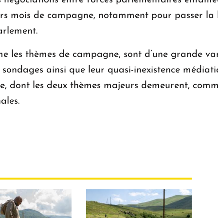
les négociations entre forces parlementaires entam
niers mois de campagne, notamment pour passer la
arlement.
me les thèmes de campagne, sont d’une grande vari
s sondages ainsi que leur quasi-inexistence médiat
e, dont les deux thèmes majeurs demeurent, comme 
ales.