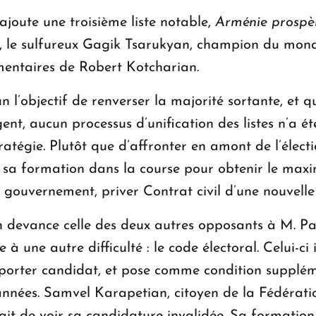
ajoute une troisième liste notable,
Arménie prospè
, le sulfureux Gagik Tsarukyan, champion du mond
mentaires de Robert Kotcharian.
l’objectif de renverser la majorité sortante, et qu
nt, aucun processus d’unification des listes n’a été
ratégie. Plutôt que d’affronter en amont de l’électio
e sa formation dans la course pour obtenir le maxi
e gouvernement, priver Contrat civil d’une nouvell
n devance celle des deux autres opposants à M. P
e à une autre difficulté : le code électoral. Celui-c
porter candidat, et pose comme condition supplémen
nées. Samvel Karapetian, citoyen de la Fédératio