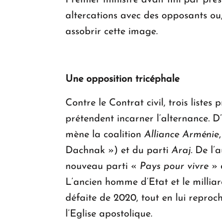
Premier ministre avait fini par pr
altercations avec des opposants ou
assobrir cette image.
Une opposition tricéphale
Contre le Contrat civil, trois listes
prétendent incarner l’alternance. 
mène la coalition
Alliance Arménie
Dachnak ») et du parti
Araj
. De l’
nouveau parti «
Pays pour vivre
» 
L’ancien homme d’Etat et le millia
défaite de 2020, tout en lui reproc
l’Eglise apostolique.