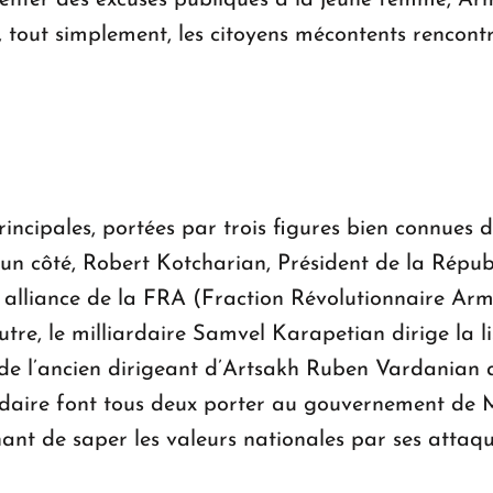
ésenter des excuses publiques à la jeune femme, 
, tout simplement, les citoyens mécontents rencon
 principales, portées par trois figures bien connues
D’un côté, Robert Kotcharian, Président de la Répu
, alliance de la FRA (Fraction Révolutionnaire Arm
autre, le milliardaire Samvel Karapetian dirige la l
de l’ancien dirigeant d’Artsakh Ruben Vardanian a
rdaire font tous deux porter au gouvernement de M
hant de saper les valeurs nationales par ses attaqu