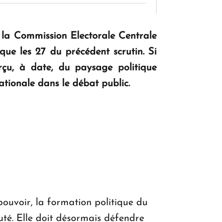
KASA : 30 ans d'audace, de résilience et
 à la Commission Electorale Centrale
d'avenir en Arménie
que les 27 du précédent scrutin. Si
erçu, à date, du paysage politique
Le premier hôtel Hyatt Regency
ationale dans le débat public.
d'Arménie ouvrira ses portes à Dilijan
ouvoir, la formation politique du
uté. Elle doit désormais défendre