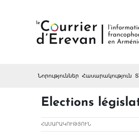
Նորություններ
Հասարակություն
Տ
Elections législat
ՀԱՍԱՐԱԿՈՒԹՅՈՒՆ