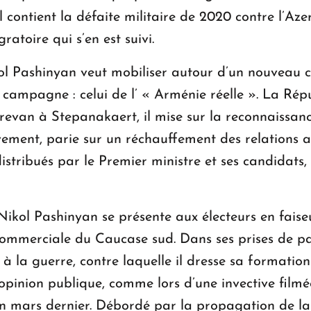
l contient la défaite militaire de 2020 contre l’Aze
atoire qui s’en est suivi.
ol Pashinyan veut mobiliser autour d’un nouveau c
ampagne : celui de l’ « Arménie réelle ». La Répu
Erevan à Stepanakaert, il mise sur la reconnaissanc
avement, parie sur un réchauffement des relations 
distribués par le Premier ministre et ses candidats,
 Nikol Pashinyan se présente aux électeurs en faise
 commerciale du Caucase sud. Dans ses prises de par
 à la guerre, contre laquelle il dresse sa formatio
opinion publique, comme lors d’une invective filmée
n mars dernier. Débordé par la propagation de la v