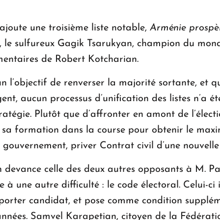
ajoute une troisième liste notable,
Arménie prospè
, le sulfureux Gagik Tsarukyan, champion du mond
mentaires de Robert Kotcharian.
l’objectif de renverser la majorité sortante, et qu
nt, aucun processus d’unification des listes n’a été
ratégie. Plutôt que d’affronter en amont de l’électio
e sa formation dans la course pour obtenir le maxi
e gouvernement, priver Contrat civil d’une nouvell
n devance celle des deux autres opposants à M. P
e à une autre difficulté : le code électoral. Celui-c
porter candidat, et pose comme condition supplémen
nées. Samvel Karapetian, citoyen de la Fédératio