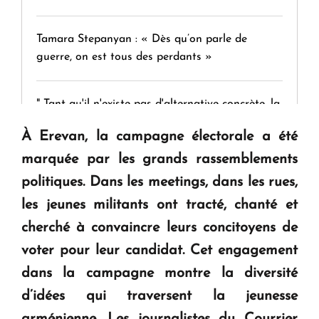
Tamara Stepanyan : « Dès qu’on parle de
guerre, on est tous des perdants »
" Tant qu'il n'existe pas d'alternative concrète, la
question d'un référendum ne se pose pas. "
À Erevan, la campagne électorale a été
marquée par les grands rassemblements
KASA : 30 ans d'audace, de résilience et d'avenir
politiques. Dans les meetings, dans les rues,
en Arménie
les jeunes militants ont tracté, chanté et
cherché à convaincre leurs concitoyens de
Le premier hôtel Hyatt Regency d'Arménie
voter pour leur candidat. Cet engagement
ouvrira ses portes à Dilijan
dans la campagne montre la diversité
d’idées qui traversent la jeunesse