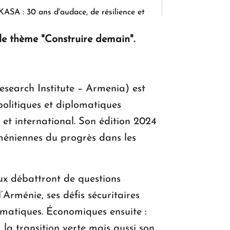
KASA : 30 ans d'audace, de résilience et
d'avenir en Arménie
 le thème "Construire demain".
Le premier hôtel Hyatt Regency
d'Arménie ouvrira ses portes à Dilijan
esearch Institute – Armenia) est
politiques et diplomatiques
et international. Son édition 2024
rméniennes du progrès dans les
aux débattront de questions
l’Arménie, ses défis sécuritaires
lomatiques. Économiques ensuite :
, la transition verte mais aussi son