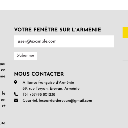
VOTRE FENÊTRE SUR L’ARMENIE
gue
 en
NOUS CONTACTER
nie
Alliance française d’Arménie
89, rue Teryan, Erevan, Arménie
 le
Tél. +37498 801238
 en
Courriel. lecourrierderevan@gmail.com
 et
ute