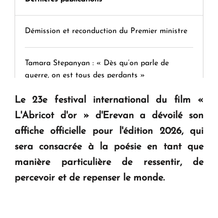
Démission et reconduction du Premier ministre
Tamara Stepanyan : « Dès qu’on parle de
guerre, on est tous des perdants »
Le 23e festival international du film «
" Tant qu'il n'existe pas d'alternative concrète, la
L'Abricot d'or » d'Erevan a dévoilé son
question d'un référendum ne se pose pas. "
affiche officielle pour l'édition 2026, qui
sera consacrée à la poésie en tant que
KASA : 30 ans d'audace, de résilience et d'avenir
manière particulière de ressentir, de
en Arménie
percevoir et de repenser le monde.
Le premier hôtel Hyatt Regency d'Arménie
ouvrira ses portes à Dilijan