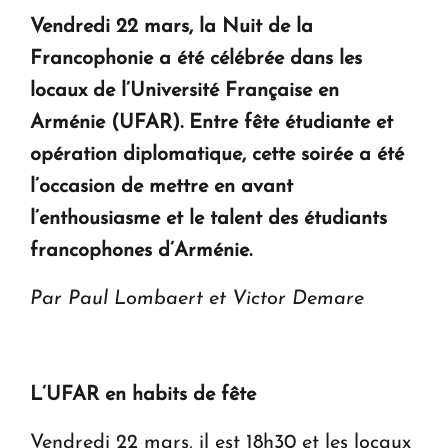
Vendredi 22 mars, la Nuit de la
KASA : 30 ans d'audace, de résilience et d'avenir
Francophonie a été célébrée dans les
en Arménie
locaux de l’Université Française en
Arménie (UFAR). Entre fête étudiante et
Le premier hôtel Hyatt Regency d'Arménie
opération diplomatique, cette soirée a été
ouvrira ses portes à Dilijan
l’occasion de mettre en avant
l’enthousiasme et le talent des étudiants
francophones d’Arménie.
Par
Paul Lombaert et Victor Demare
L’UFAR en habits de fête
Vendredi 22 mars, il est 18h30 et les locaux