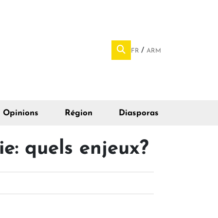
FR
ARM
Opinions
Région
Diasporas
e: quels enjeux?