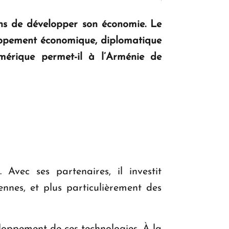
KASA : 30 ans d'audace, de résilience et
ens de développer son économie. Le
d'avenir en Arménie
oppement économique, diplomatique
mérique permet-il à l’Arménie de
Le premier hôtel Hyatt Regency
d'Arménie ouvrira ses portes à Dilijan
Avec ses partenaires, il investit
nes, et plus particulièrement des