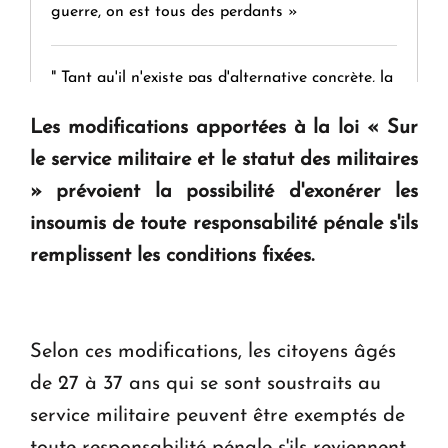
guerre, on est tous des perdants »
" Tant qu'il n'existe pas d'alternative concrète, la
question d'un référendum ne se pose pas. "
Les modifications apportées à la loi « Sur
le service militaire et le statut des militaires
KASA : 30 ans d'audace, de résilience et d'avenir
» prévoient la possibilité d'exonérer les
en Arménie
insoumis de toute responsabilité pénale s'ils
remplissent les conditions fixées.
Le premier hôtel Hyatt Regency d'Arménie
ouvrira ses portes à Dilijan
Selon ces modifications, les citoyens âgés
de 27 à 37 ans qui se sont soustraits au
service militaire peuvent être exemptés de
toute responsabilité pénale s'ils reviennent