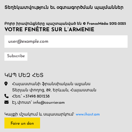
Տեղեկատվություն եւ օգտագործման պայմաններ
Բոլոր իրավունքները պաշտպանված են © FrancoMédia 2012-2025
VOTRE FENÊTRE SUR L’ARMENIE
ԿԱՊ ՄԵԶ ՀԵՏ
Հայաստանի ֆրանսիական ալյանս
Տերյան փողոց, 89, Երևան, Հայաստան
Հեռ.՝ +37498 801238
Էլ․փոստ՝ info@courrier.am
Կայքի մշակում և սպասարկում`
www.ihost.am
Faire un don