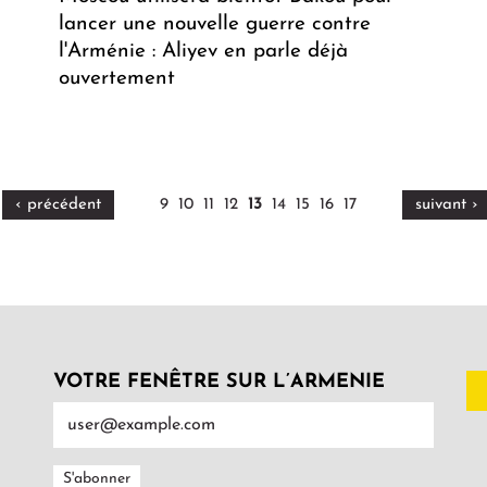
lancer une nouvelle guerre contre
l'Arménie : Aliyev en parle déjà
ouvertement
‹ précédent
9
10
11
12
13
14
15
16
17
suivant ›
VOTRE FENÊTRE SUR L’ARMENIE