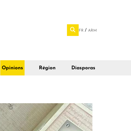
FR
ARM
Opinions
Région
Diasporas