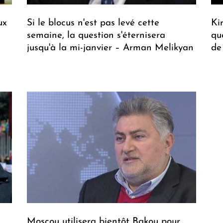
ux
Si le blocus n'est pas levé cette
Ki
semaine, la question s'éternisera
qu
jusqu'à la mi-janvier – Arman Melikyan
de
Moscou utilisera bientôt Bakou pour