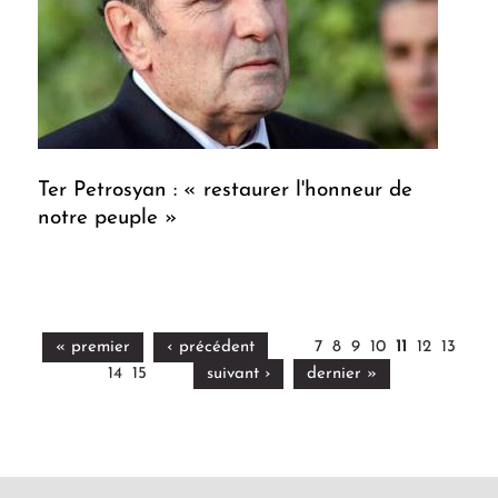
Ter Petrosyan : « restaurer l'honneur de
notre peuple »
« premier
‹ précédent
7
8
9
10
11
12
13
14
15
suivant ›
dernier »