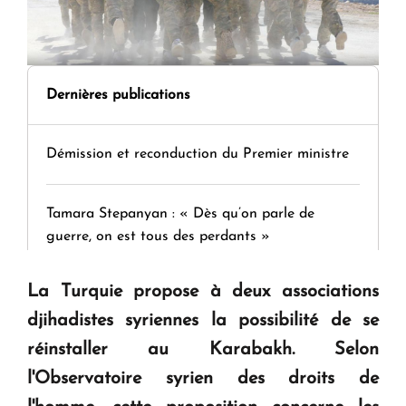
Dernières publications
Démission et reconduction du Premier ministre
Tamara Stepanyan : « Dès qu’on parle de
guerre, on est tous des perdants »
La Turquie propose à deux associations
" Tant qu'il n'existe pas d'alternative concrète, la
djihadistes syriennes la possibilité de se
question d'un référendum ne se pose pas. "
réinstaller au Karabakh. Selon
l'Observatoire syrien des droits de
KASA : 30 ans d'audace, de résilience et d'avenir
en Arménie