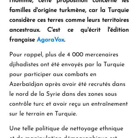
l'homme, cette proposition concerne les
familles d'origine turkmène, car la Turquie
Le premier hôtel Hyatt Regency d'Arménie
considère ces terres comme leurs territoires
ouvrira ses portes à Dilijan
ancestraux. C'est ce qu'écrit l'édition
française
AgoraVox
.
Pour rappel, plus de 4 000 mercenaires
djihadistes ont été envoyés par la Turquie
pour participer aux combats en
Azerbaïdjan après avoir été recrutés dans
le nord de la Syrie dans des zones sous
contrôle turc et avoir reçu un entraînement
sur le terrain en Turquie.
Une telle politique de nettoyage ethnique