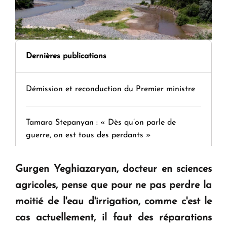
Dernières publications
Démission et reconduction du Premier ministre
Tamara Stepanyan : « Dès qu’on parle de
guerre, on est tous des perdants »
Gurgen Yeghiazaryan, docteur en sciences
" Tant qu'il n'existe pas d'alternative concrète, la
question d'un référendum ne se pose pas. "
agricoles, pense que pour ne pas perdre la
moitié de l'eau d'irrigation, comme c'est le
KASA : 30 ans d'audace, de résilience et d'avenir
cas actuellement, il faut des réparations