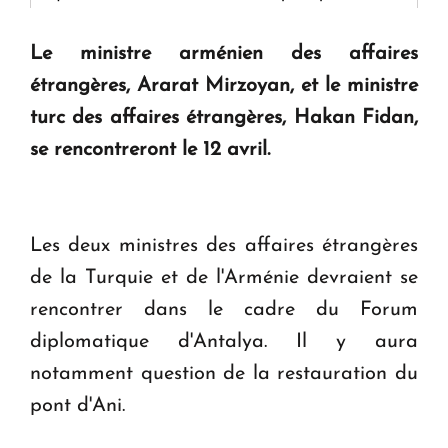
Le ministre arménien des affaires
KASA : 30 ans d'audace, de résilience et d'avenir
étrangères, Ararat Mirzoyan, et le ministre
en Arménie
turc des affaires étrangères, Hakan Fidan,
se rencontreront le 12 avril.
Le premier hôtel Hyatt Regency d'Arménie
ouvrira ses portes à Dilijan
Les deux ministres des affaires étrangères
de la Turquie et de l'Arménie devraient se
rencontrer dans le cadre du Forum
diplomatique d'Antalya. Il y aura
notamment question de la restauration du
pont d'Ani.