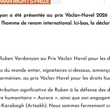
an a été présentée au prix Václav-Havel 2026 p
l'homme de renom international. Ici-bas, la déclara
uben Vardanyan au Prix Václav Havel pour les d
s du monde entier, signataires ci-dessous, annonç
rménien, au prix Václav Havel pour les droits hu
tribution significative de Ruben à la défense des 
tive humanitaire « Aurora », ainsi que son engage
t-Karabagh (Artsakh). Nous sommes fermement con