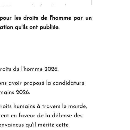
KASA : 30 ans d'audace, de résilience et
d'avenir en Arménie
our les droits de l'homme par un
tion qu'ils ont publiée.
Le premier hôtel Hyatt Regency
d'Arménie ouvrira ses portes à Dilijan
roits de l'homme 2026.
ons avoir proposé la candidature
mains 2026.
droits humains à travers le monde,
ment en faveur de la défense des
vaincus qu'il mérite cette