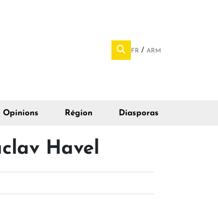
FR
ARM
Opinions
Région
Diasporas
áclav Havel