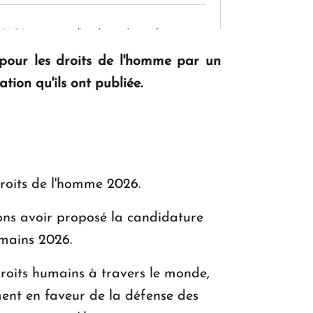
KASA : 30 ans d'audace, de résilience et
d'avenir en Arménie
our les droits de l'homme par un
tion qu'ils ont publiée.
Le premier hôtel Hyatt Regency
d'Arménie ouvrira ses portes à Dilijan
roits de l'homme 2026.
ons avoir proposé la candidature
mains 2026.
droits humains à travers le monde,
ment en faveur de la défense des