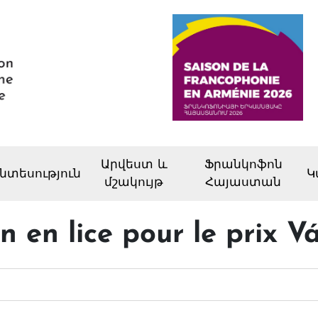
Արվեստ և
Ֆրանկոֆոն
նտեսություն
Կ
մշակույթ
Հայաստան
 en lice pour le prix V