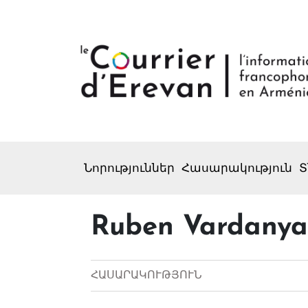
Նորություններ
Հասարակություն
Տ
Ruben Vardanyan
ՀԱՍԱՐԱԿՈՒԹՅՈՒՆ