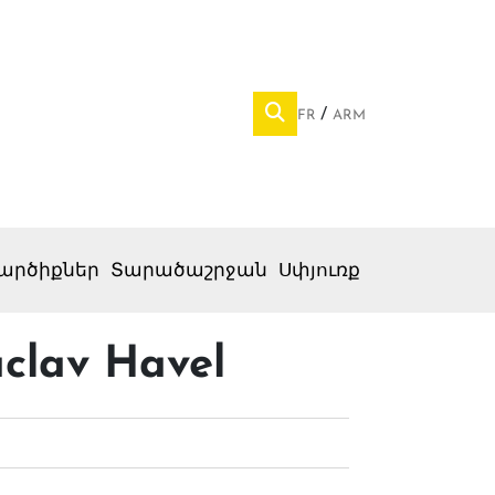
FR
ARM
արծիքներ
Տարածաշրջան
Սփյուռք
áclav Havel