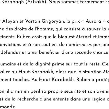
t-Karabagh (Artsakh). Nous sommes fermement con
eyan et Vartan Grigoryan, le prix « Aurora » a i
ne des droits de l'homme, qui consiste à sauver la 
ntinents. Ruben croit que le bien est éternel et imm
onvictions et à son soutien, de nombreuses person
its défendus et ainsi bénéficier d'une seconde chanc
mains et de la dignité prime sur tout le reste. C'es
taller au Haut-Karabakh, alors que la situation éta
dément touchés. Au Haut-Karabakh, Ruben a protég
on, il a mis en péril sa propre sécurité et son aven
t de la recherche d’une entente dans une région où 
u monde.