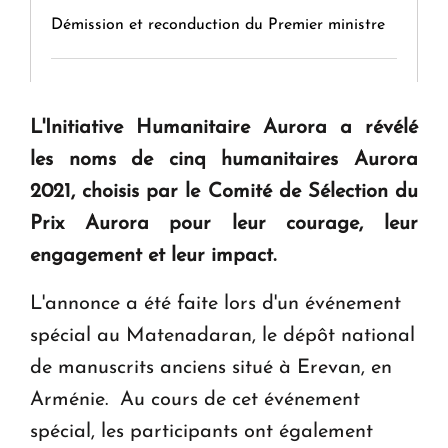
Démission et reconduction du Premier ministre
Tamara Stepanyan : « Dès qu’on parle de
guerre, on est tous des perdants »
L'Initiative Humanitaire Aurora a révélé
les noms de cinq humanitaires Aurora
" Tant qu'il n'existe pas d'alternative concrète, la
2021, choisis par le Comité de Sélection du
question d'un référendum ne se pose pas. "
Prix Aurora pour leur courage, leur
engagement et leur impact.
KASA : 30 ans d'audace, de résilience et d'avenir
en Arménie
L'annonce a été faite lors d'un événement
spécial au Matenadaran, le dépôt national
Le premier hôtel Hyatt Regency d'Arménie
de manuscrits anciens situé à Erevan, en
ouvrira ses portes à Dilijan
Arménie. Au cours de cet événement
spécial, les participants ont également