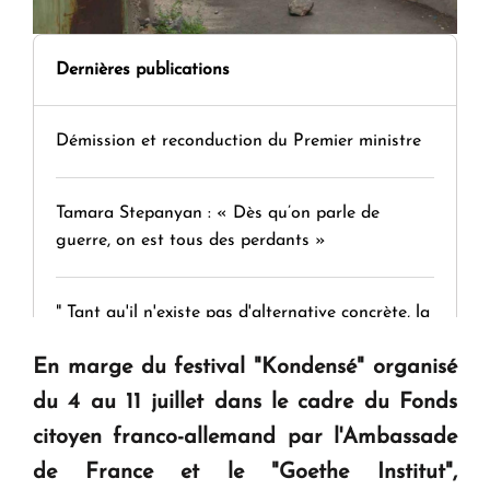
Dernières publications
Démission et reconduction du Premier ministre
Tamara Stepanyan : « Dès qu’on parle de
guerre, on est tous des perdants »
" Tant qu'il n'existe pas d'alternative concrète, la
question d'un référendum ne se pose pas. "
En marge du festival "Kondensé" organisé
du 4 au 11 juillet dans le cadre du Fonds
KASA : 30 ans d'audace, de résilience et d'avenir
citoyen franco-allemand par l'Ambassade
en Arménie
de France et le "Goethe Institut",