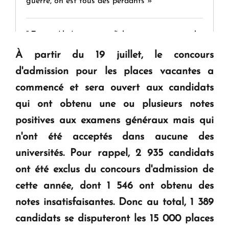
guerre, on est tous des perdants »
" Tant qu'il n'existe pas d'alternative concrète, la
question d'un référendum ne se pose pas. "
À partir du 19 juillet, le concours
d'admission pour les places vacantes a
KASA : 30 ans d'audace, de résilience et d'avenir
commencé et sera ouvert aux candidats
en Arménie
qui ont obtenu une ou plusieurs notes
positives aux examens généraux mais qui
Le premier hôtel Hyatt Regency d'Arménie
n'ont été acceptés dans aucune des
ouvrira ses portes à Dilijan
universités. Pour rappel, 2 935 candidats
ont été exclus du concours d'admission de
cette année, dont 1 546 ont obtenu des
notes insatisfaisantes. Donc au total, 1 389
candidats se disputeront les 15 000 places