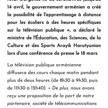
14 avril, le gouvernement arménien a créé
KASA : 30 ans d'audace, de résilience et d'avenir
la possibilité de l'apprentissage à distance
en Arménie
pour les écoliers à des heures spécifiques
sur la télévision publique »,
a déclaré le
Le premier hôtel Hyatt Regency d'Arménie
ministre de l'Éducation, des Sciences, de la
ouvrira ses portes à Dilijan
Culture et des Sports Arayik Harutyunian
lors d'une conférence de presse le 18 mars.
La télévision publique arménienne
diffusera des cours chaque matin pendant
plus de deux heures (de 8h30 à 9h30, puis
de 11h30 à 12h40).
« De plus, nous avons
reçu une proposition de la part de notre
partenaire, société de télécommunications