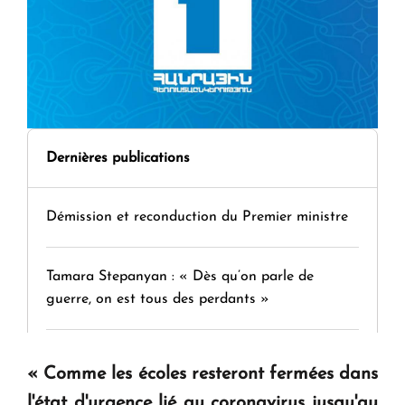
Dernières publications
Démission et reconduction du Premier ministre
Tamara Stepanyan : « Dès qu’on parle de
guerre, on est tous des perdants »
" Tant qu'il n'existe pas d'alternative concrète, la
« Comme les écoles resteront fermées dans
question d'un référendum ne se pose pas. "
l'état d'urgence lié au coronavirus jusqu'au