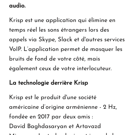
KASA : 30 ans d'audace, de résilience et d'avenir
audio.
en Arménie
Krisp est une application qui élimine en
Le premier hôtel Hyatt Regency d'Arménie
temps réel les sons étrangers lors des
ouvrira ses portes à Dilijan
appels via Skype, Slack et d'autres services
VoIP. L’application permet de masquer les
bruits de fond de votre côté, mais
également ceux de votre interlocuteur.
La technologie derrière Krisp
Krisp est le produit d'une société
américaine d’origine arménienne - 2 Hz,
fondée en 2017 par deux amis :
David Baghdasaryan et Artavazd