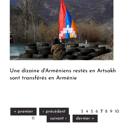
Une dizaine d'Arméniens restés en Artsakh
sont transférés en Arménie
« premier
‹ précédent
3
4
5
6
7
8
9
10
11
suivant ›
dernier »