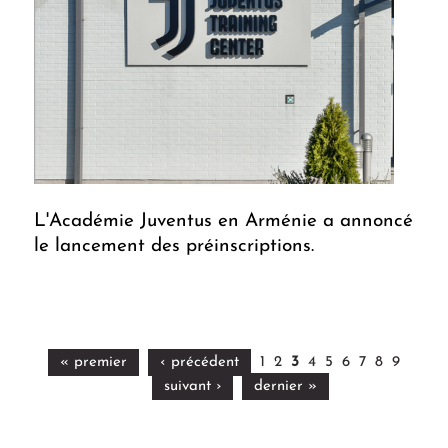
L'Académie Juventus en Arménie a annoncé
le lancement des préinscriptions.
« premier
‹ précédent
1
2
3
4
5
6
7
8
9
suivant ›
dernier »