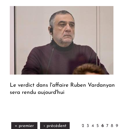
Le verdict dans l'affaire Ruben Vardanyan
sera rendu aujourd'hui
« premier
‹ précédent
2
3
4
5
6
7
8
9