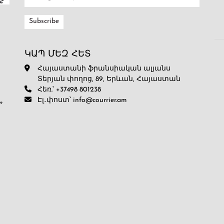
ԿԱՊ ՄԵԶ ՀԵՏ
Հայաստանի ֆրանսիական ալյանս
Տերյան փողոց, 89, Երևան, Հայաստան
Հեռ.՝ +37498 801238
Էլ․փոստ՝ info@courrier.am
»