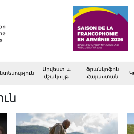
Արվեստ և
Ֆրանկոֆոն
նտեսություն
Կ
մշակույթ
Հայաստան
ուն