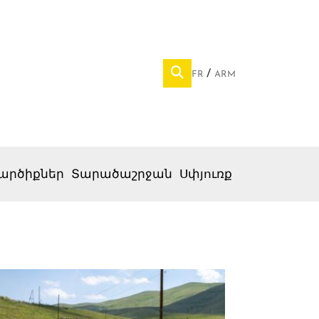
FR
ARM
արծիքներ
Տարածաշրջան
Սփյուռք