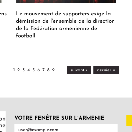
ens
Le mouvement de supporters exige la
s
démission de l'ensemble de la direction
de la Fédération arménienne de
football
1
2
3
4
5
6
7
8
9
suivant ›
dernier »
VOTRE FENÊTRE SUR L’ARMENIE