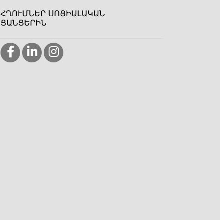
ՀՂՈՒՄՆԵՐ ՍՈՑԻԱԼԱԿԱՆ
ՑԱՆՑԵՐԻՆ