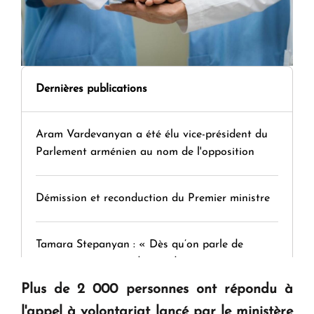
Dernières publications
Aram Vardevanyan a été élu vice-président du
Parlement arménien au nom de l'opposition
Démission et reconduction du Premier ministre
Tamara Stepanyan : « Dès qu’on parle de
guerre, on est tous des perdants »
Plus de 2 000 personnes ont répondu à
" Tant qu'il n'existe pas d'alternative concrète, la
l'appel à volontariat lancé par le ministère