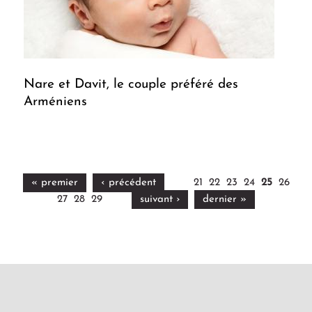
Nare et Davit, le couple préféré des
Arméniens
« premier
‹ précédent
21
22
23
24
25
26
27
28
29
suivant ›
dernier »