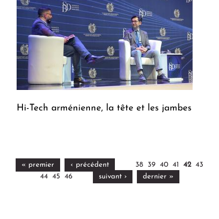
Hi-Tech arménienne, la tête et les jambes
« premier
‹ précédent
38
39
40
41
42
43
44
45
46
suivant ›
dernier »