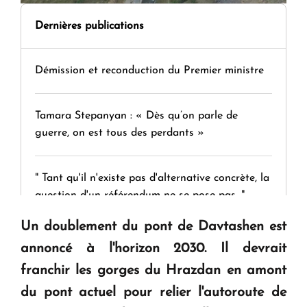
Dernières publications
Démission et reconduction du Premier ministre
Tamara Stepanyan : « Dès qu’on parle de
guerre, on est tous des perdants »
" Tant qu'il n'existe pas d'alternative concrète, la
question d'un référendum ne se pose pas. "
Un doublement du pont de Davtashen est
KASA : 30 ans d'audace, de résilience et d'avenir
annoncé à l'horizon 2030. Il devrait
en Arménie
franchir les gorges du Hrazdan en amont
du pont actuel pour relier l'autoroute de
Le premier hôtel Hyatt Regency d'Arménie