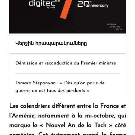
Վերջին հրապարակումները
Démission et reconduction du Premier ministre
Tamara Stepanyan : « Dès qu’on parle de
guerre, on est tous des perdants »
Les calendriers diffèrent entre la France et
" Tant qu'il n'existe pas d'alternative concrète, la
l’Arménie, notamment à la mi-octobre, qui
question d'un référendum ne se pose pas. "
marque le « Nouvel An de la Tech » côté