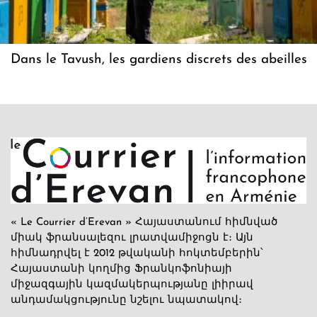
Dans le Tavush, les gardiens discrets des abeilles
« Le Courrier d’Erevan » Հայաստանում հիմնված
միակ ֆրանսալեզու լրատվամիջոցն է։ Այն
հիմնադրվել է 2012 թվականի հոկտեմբերին՝
Հայաստանի կողմից Ֆրանկոֆոնիայի
միջազգային կազմակերպությանը լիիրավ
անդամակցությունը նշելու նպատակով։