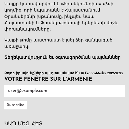
Կայքը կառավարվում է «ՖրանկոՄեդիա» ՀԿ-ի
կողմից, որի նպատակն է Հայաստանում
ֆրանսերենի խթանումը, ինչպես նաև
Հայաստանի և Ֆրանկոֆոնիայի երկրների միջև
փոխանակումները։
Կայքի թիմը պատրաստ է լսել ձեր ցանկացած
առաջարկ։
Տեղեկատվություն եւ օգտագործման պայմաններ
Բոլոր իրավունքները պաշտպանված են © FrancoMédia 2012-2025
VOTRE FENÊTRE SUR L’ARMENIE
ԿԱՊ ՄԵԶ ՀԵՏ