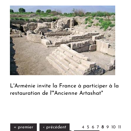
L'Arménie invite la France à participer à la
restauration de l'"Ancienne Artashat"
« premier
‹ précédent
4
5
6
7
8
9
10
11