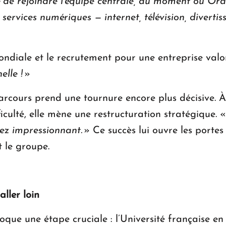
de rejoindre l’équipe centrale, au moment où Ora
services numériques — internet, télévision, diverti
ondiale et le recrutement pour une entreprise valo
elle !
»
arcours prend une tournure encore plus décisive. À
ficulté, elle mène une restructuration stratégique. 
sez impressionnant.
» Ce succès lui ouvre les portes
 le groupe.
ller loin
oque une étape cruciale : l’Université française e