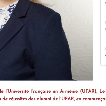
e l’Université française en Arménie (UFAR), Le 
s de réussites des alumni de l’UFAR, en commençan