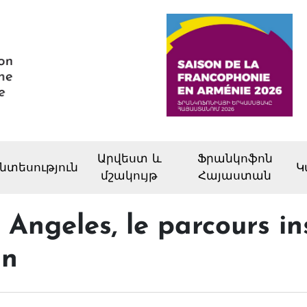
Արվեստ և
Ֆրանկոֆոն
նտեսություն
Կ
մշակույթ
Հայաստան
Angeles, le parcours in
an