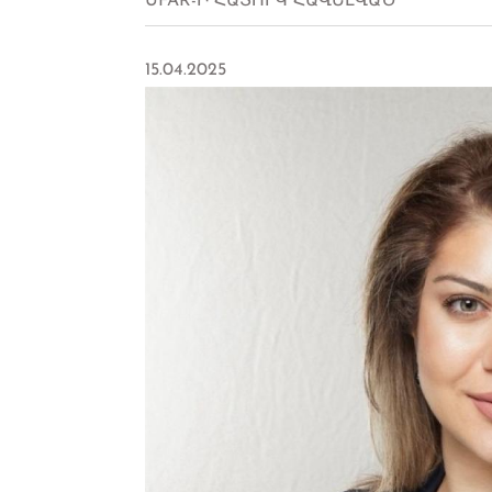
UFAR-Ի ՀԱՏՈՒԿ ՀԱՎԵԼՎԱԾ
15.04.2025