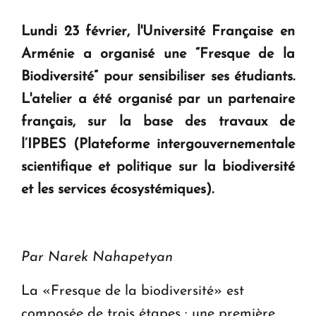
Lundi 23 février, l'Université Française en
KASA : 30 ans d'audace, de résilience et d'avenir
Arménie a organisé une “Fresque de la
en Arménie
Biodiversité” pour sensibiliser ses étudiants.
L'atelier a été organisé par un partenaire
Le premier hôtel Hyatt Regency d'Arménie
français, sur la base des travaux de
ouvrira ses portes à Dilijan
l’IPBES (Plateforme intergouvernementale
scientifique et politique sur la biodiversité
et les services écosystémiques).
Par Narek Nahapetyan
La «Fresque de la biodiversité» est
composée de trois étapes : une première,