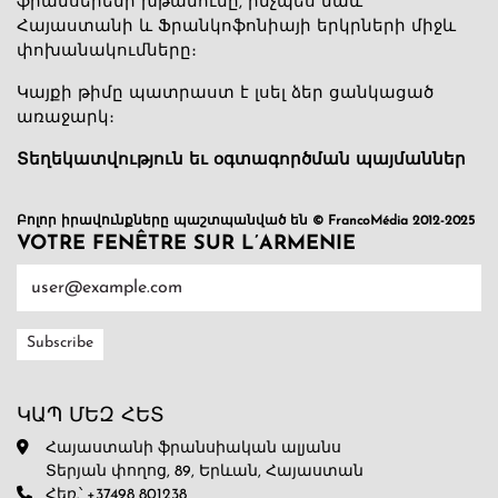
ֆրանսերենի խթանումը, ինչպես նաև
Հայաստանի և Ֆրանկոֆոնիայի երկրների միջև
փոխանակումները։
Կայքի թիմը պատրաստ է լսել ձեր ցանկացած
առաջարկ։
Տեղեկատվություն եւ օգտագործման պայմաններ
Բոլոր իրավունքները պաշտպանված են © FrancoMédia 2012-2025
VOTRE FENÊTRE SUR L’ARMENIE
ԿԱՊ ՄԵԶ ՀԵՏ
Հայաստանի ֆրանսիական ալյանս
Տերյան փողոց, 89, Երևան, Հայաստան
Հեռ.՝ +37498 801238