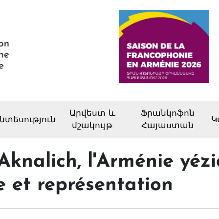
Արվեստ և
Ֆրանկոֆոն
նտեսություն
Կ
մշակույթ
Հայաստան
nalich, l'Arménie yézi
e et représentation