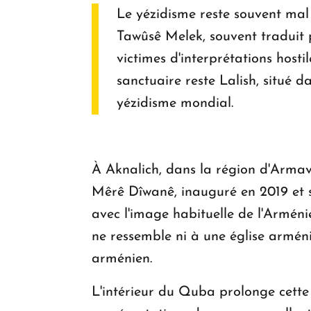
Le yézidisme reste souvent mal c
Tawûsê Melek, souvent traduit p
victimes d'interprétations hosti
sanctuaire reste Lalish, situé da
yézidisme mondial.
À Aknalich, dans la région d'Armav
Mêrê Dîwanê, inauguré en 2019 et 
avec l'image habituelle de l'Arménie 
ne ressemble ni à une église armén
arménien.
L'intérieur du Quba prolonge cette i