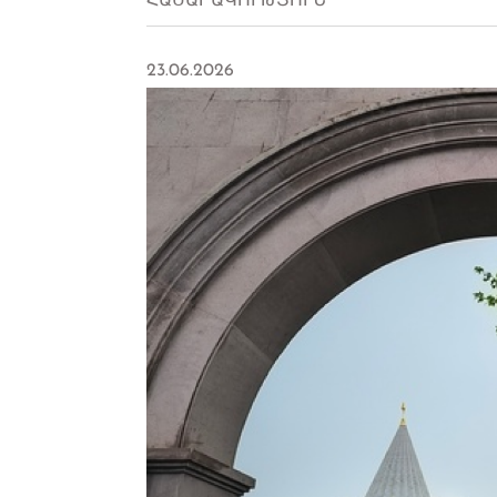
ՀԱՍԱՐԱԿՈՒԹՅՈՒՆ
23.06.2026