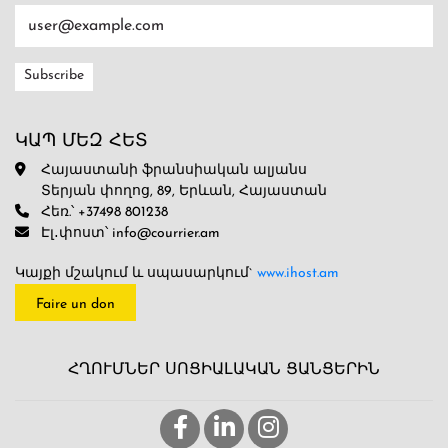
ԿԱՊ ՄԵԶ ՀԵՏ
Հայաստանի ֆրանսիական ալյանս
Տերյան փողոց, 89, Երևան, Հայաստան
Հեռ.՝ +37498 801238
Էլ․փոստ՝ info@courrier.am
Կայքի մշակում և սպասարկում`
www.ihost.am
Faire un don
ՀՂՈՒՄՆԵՐ ՍՈՑԻԱԼԱԿԱՆ ՑԱՆՑԵՐԻՆ