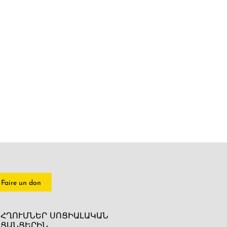
Faire un don
ՀՂՈՒՄՆԵՐ ՍՈՑԻԱԼԱԿԱՆ
ՑԱՆՑԵՐԻՆ