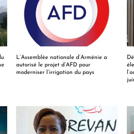
du
L’Assemblée nationale d’Arménie a
Dé
me
autorisé le projet d’AFD pour
él
moderniser l’irrigation du pays
l’
ju