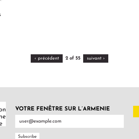
s
‹ précédent
2 of 55
suivant ›
VOTRE FENÊTRE SUR L’ARMENIE