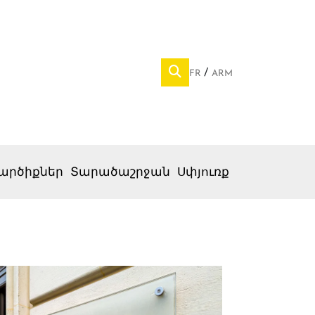
FR
ARM
արծիքներ
Տարածաշրջան
Սփյուռք