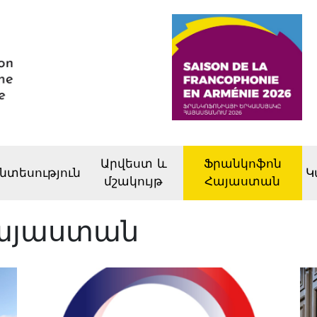
Արվեստ և
Ֆրանկոֆոն
նտեսություն
Կ
մշակույթ
Հայաստան
այաստան