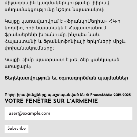
միջազգային կազմակերպությանը լիիրավ
անդամակցությունը նշելու նպատակով։
Կայքը կառավարվում է «ՖրանկոՄեդիա» ՀԿ-ի
կողմից, որի նպատակն է Հայաստանում
ֆրանսերենի խթանումը, ինչպես նաև
Հայաստանի և Ֆրանկոֆոնիայի երկրների միջև
փոխանակումները։
Կայքի թիմը պատրաստ է լսել ձեր ցանկացած
առաջարկ։
Տեղեկատվություն եւ օգտագործման պայմաններ
Բոլոր իրավունքները պաշտպանված են © FrancoMédia 2012-2025
VOTRE FENÊTRE SUR L’ARMENIE