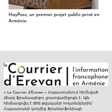
HayPass, un premier projet public-privé en
Arménie
« Le Courrier d’Erevan » Հայաստանում հիմնված
միակ ֆրանսալեզու լրատվամիջոցն է։ Այն
հիմնադրվել է 2012 թվականի հոկտեմբերին՝
Հայաստանի կողմից Ֆրանկոֆոնիայի