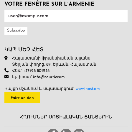
VOTRE FENÊTRE SUR L’ARMENIE
ԿԱՊ ՄԵԶ ՀԵՏ
Հայաստանի ֆրանսիական ալյանս
Տերյան փողոց, 89, Երևան, Հայաստան
Հեռ.՝ +37498 801238
Էլ․փոստ՝ info@courrier.am
Կայքի մշակում և սպասարկում`
www.ihost.am
Faire un don
ՀՂՈՒՄՆԵՐ ՍՈՑԻԱԼԱԿԱՆ ՑԱՆՑԵՐԻՆ