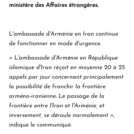
Le premier hôtel Hyatt Regency d'Arménie
ministère des Affaires étrangères.
ouvrira ses portes à Dilijan
L'ambassade d'Arménie en Iran continue
de fonctionner en mode d'urgence.
«
L'ambassade d'Arménie en République
islamique d'Iran reçoit en moyenne 20 à 25
appels par jour concernant principalement
la possibilité de franchir la frontière
arméno-iranienne. Le passage de la
frontière entre l'Iran et l'Arménie, et
inversement, se déroule normalement
»,
indique le communiqué.