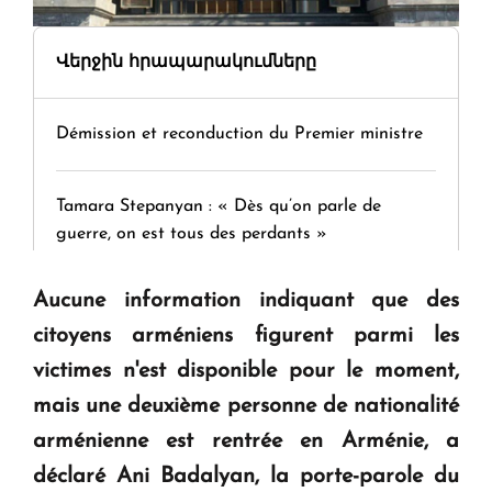
Վերջին հրապարակումները
Démission et reconduction du Premier ministre
Tamara Stepanyan : « Dès qu’on parle de
guerre, on est tous des perdants »
Aucune information indiquant que des
" Tant qu'il n'existe pas d'alternative concrète, la
citoyens arméniens figurent parmi les
question d'un référendum ne se pose pas. "
victimes n'est disponible pour le moment,
mais une deuxième personne de nationalité
KASA : 30 ans d'audace, de résilience et d'avenir
en Arménie
arménienne est rentrée en Arménie, a
déclaré Ani Badalyan, la porte-parole du