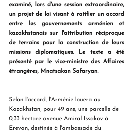
examiné, lors d'une session extraordinaire,
KASA : 30 ans d'audace, de résilience et d'avenir
un projet de loi visant à ratifier un accord
en Arménie
entre les gouvernements arménien et
kazakhstanais sur l'attribution réciproque
Le premier hôtel Hyatt Regency d'Arménie
ouvrira ses portes à Dilijan
de terrains pour la construction de leurs
missions diplomatiques. Le texte a été
présenté par le vice-ministre des Affaires
étrangères, Mnatsakan Safaryan.
Selon l'accord, l'Arménie louera au
Kazakhstan, pour 49 ans, une parcelle de
0,33 hectare avenue Amiral Issakov à
Erevan, destinée à l'ambassade du