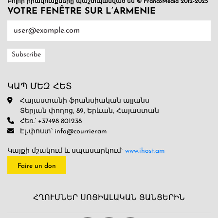
Բոլոր իրավունքները պաշտպանված են © FrancoMédia 2012-2025
VOTRE FENÊTRE SUR L’ARMENIE
ԿԱՊ ՄԵԶ ՀԵՏ
Հայաստանի ֆրանսիական ալյանս
Տերյան փողոց, 89, Երևան, Հայաստան
Հեռ.՝ +37498 801238
Էլ․փոստ՝ info@courrier.am
Կայքի մշակում և սպասարկում`
www.ihost.am
Faire un don
ՀՂՈՒՄՆԵՐ ՍՈՑԻԱԼԱԿԱՆ ՑԱՆՑԵՐԻՆ