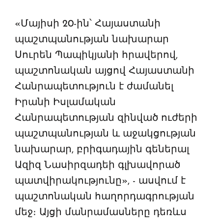
en Arménie
«Մայիսի 20-ին՝ Հայաստանի
Le premier hôtel Hyatt Regency d'Arménie
պաշտպանության նախարար
ouvrira ses portes à Dilijan
Սուրեն Պապիկյանի հրավերով,
պաշտոնական այցով Հայաստանի
Հանրապետություն է ժամանել
Իրանի Իսլամական
Հանրապետության զինված ուժերի
պաշտպանության և աջակցության
նախարար, բրիգադային գեներալ
Ազիզ Նասիրզադեի գլխավորած
պատվիրակությունը», - ասվում է
պաշտոնական հաղորդագրության
մեջ։ Այցի մանրամասները դեռևս