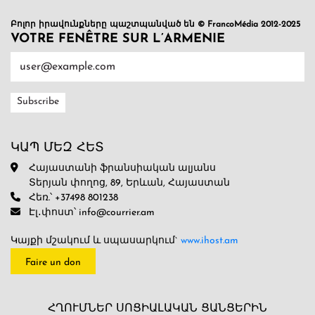
Բոլոր իրավունքները պաշտպանված են © FrancoMédia 2012-2025
VOTRE FENÊTRE SUR L’ARMENIE
ԿԱՊ ՄԵԶ ՀԵՏ
Հայաստանի ֆրանսիական ալյանս
Տերյան փողոց, 89, Երևան, Հայաստան
Հեռ.՝ +37498 801238
Էլ․փոստ՝ info@courrier.am
Կայքի մշակում և սպասարկում`
www.ihost.am
Faire un don
ՀՂՈՒՄՆԵՐ ՍՈՑԻԱԼԱԿԱՆ ՑԱՆՑԵՐԻՆ