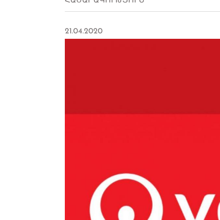
ՀԱՍԱՐԱԿՈՒԹՅՈՒՆ
21.04.2020