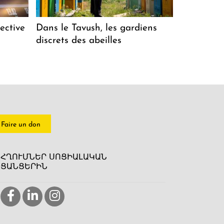
ective
Dans le Tavush, les gardiens
discrets des abeilles
Faire un don
ՀՂՈՒՄՆԵՐ ՍՈՑԻԱԼԱԿԱՆ
ՑԱՆՑԵՐԻՆ