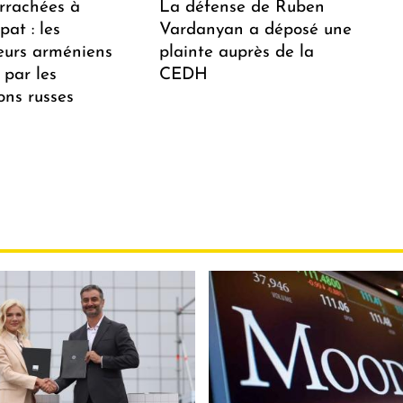
arrachées à
La défense de Ruben
at : les
Vardanyan a déposé une
teurs arméniens
plainte auprès de la
 par les
CEDH
ions russes