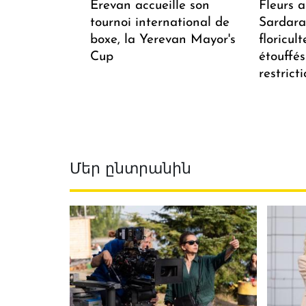
Erevan accueille son
Fleurs 
tournoi international de
Sardarap
boxe, la Yerevan Mayor's
floricul
Cup
étouffés
restrict
Մեր ընտրանին