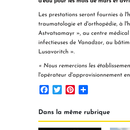
d'eau pour les mois de mars et avri
Les prestations seront fournies à l'
traumatologie et d'orthopédie, à l'
Astvatsamayr », au centre médical A
infectieuses de Vanadzor, au bâti
Lusavoritch ».
« Nous remercions les établissements
l'opérateur d'approvisionnement e
Facebook
Twitter
Pinterest
Share
Dans la même rubrique