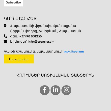
ԿԱՊ ՄԵԶ ՀԵՏ
Հայաստանի ֆրանսիական ալյանս
Տերյան փողոց, 89, Երևան, Հայաստան
Հեռ.՝ +37498 801238
Էլ․փոստ՝ info@courrier.am
Կայքի մշակում և սպասարկում`
www.ihost.am
Faire un don
ՀՂՈՒՄՆԵՐ ՍՈՑԻԱԼԱԿԱՆ ՑԱՆՑԵՐԻՆ