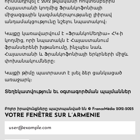
հիմնադրվել է 2012 թվականի հոկտեմբերին՝
Հայաստանի կողմից Ֆրանկոֆոնիայի
միջազգային կազմակերպությանը լիիրավ
անդամակցությունը նշելու նպատակով։
Կայքը կառավարվում է «ՖրանկոՄեդիա» ՀԿ-ի
կողմից, որի նպատակն է Հայաստանում
ֆրանսերենի խթանումը, ինչպես նաև
Հայաստանի և Ֆրանկոֆոնիայի երկրների միջև
փոխանակումները։
Կայքի թիմը պատրաստ է լսել ձեր ցանկացած
առաջարկ։
Տեղեկատվություն եւ օգտագործման պայմաններ
Բոլոր իրավունքները պաշտպանված են © FrancoMédia 2012-2025
VOTRE FENÊTRE SUR L’ARMENIE